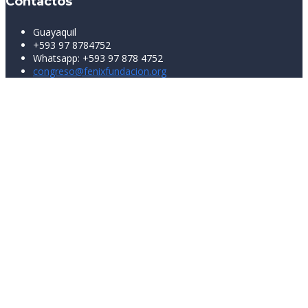
Contactos
Guayaquil
+593 97 8784752
Whatsapp: +593 97 878 4752
congreso@fenixfundacion.org
Sign In
La contraseña debe tener un mínimo
de 8 caracteres de números y letras, y contener al menos 1 letra
mayúscula
I want to sign up as instructor
Recordarme
Sign In
Registro