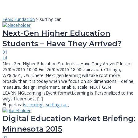
Enviar la consulta
Mensaje enviado
Cerrar
Fénix Fundación
>
surfing car
Next-Gen Higher Education
Students – Have They Arrived?
01
Jul
Next-Gen Higher Education Students – Have They Arrived? Inicio:
25/09/2015 10:00 Fin: 26/09/2015 18:00 Ubicación: Chicago,
WY82601, US ¡Únete! Next gen learning will take root more
broadly than it is today when we focus on six dimensions—define,
measure, design, implement, enable, scale. NEXT GEN
LEARNINGLearning isEvent formatLearning is Personalized to the
ways I learn best [...]
Etiquetas:
is coming
,
surfing car
,
Digital Education Market Briefing:
Minnesota 2015
01